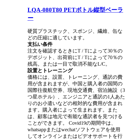
LQA-080T80 PETボトル縦型ベーラ
ー
硬質プラスチック、スポンジ、繊維、缶な
どの圧縮に適しています。
支払い条件
注文を確認するときにT / Tによって30％の
デポジット、出荷前にT / Tによって70％の
残高。または一目で取消不能なL/C。
設置とトレーニング
価格には、設置、トレーニング、通訳の費
用が含まれますが、中国と購入者の国間の
国際往復航空券、現地交通費、宿泊施設（3
つ星ホテル）、エンジニアと通訳の1人あた
りのお小遣いなどの相対的な費用が含まれ
ます。購入者によって生まれます。また
は、顧客は地元で有能な通訳者を見つける
ことができます。 Covid19の期間中は、
whatsappまたはwechatソフトウェアを使用
してオンラインまたはビデオサポートを行