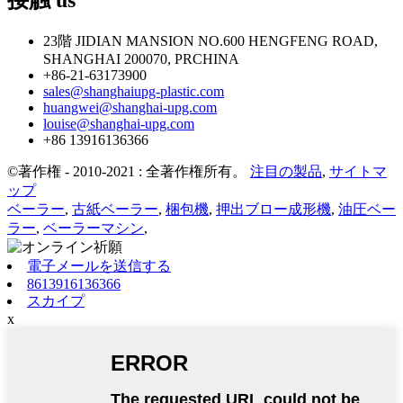
接触
us
23階 JIDIAN MANSION NO.600 HENGFENG ROAD,
SHANGHAI 200070, PRCHINA
+86-21-63173900
sales@shanghaiupg-plastic.com
huangwei@shanghai-upg.com
louise@shanghai-upg.com
+86 13916136366
©著作権 - 2010-2021 : 全著作権所有。
注目の製品
,
サイトマ
ップ
ベーラー
,
古紙ベーラー
,
梱包機
,
押出ブロー成形機
,
油圧ベー
ラー
,
ベーラーマシン
,
電子メールを送信する
8613916136366
スカイプ
x