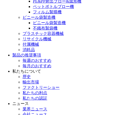
PE&PP射出ブロー&成形機
ペットボトルブロー機
フィルム製膜機
ビニール袋製造機
ビニール袋製造機
不織布製袋機
プラスチック容器機械
リサイクル機械
付属機械
消耗品
製品の推奨事項
毎週のおすすめ
毎月のおすすめ
私たちについて
歴史
輸出市場
ファクトリーショー
私たちの利点
私たちの認証
ニュース
業界ニュース
会社ニュース