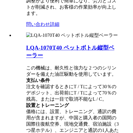
調整がより便利で簡単になり、労力とコス
トが削減され、お客様の作業効率が向上し
ます。
問い合わせ
詳細
LQA-1070T40 ペットボトル縦型ベ
ーラー
この機械は、耐久性と強力な 2 つのシリン
ダーを備えた油圧駆動を使用しています。
支払い条件
注文を確認するときにT / Tによって30％の
デポジット、出荷前にT / Tによって70％の
残高。または一目で取消不能なL / C。
設置とトレーニング
価格には、設置、トレーニング、通訳の費
用が含まれますが、中国と購入者の国間の
国際往復航空券、現地交通費、宿泊施設（3
つ星ホテル）、エンジニアと通訳の1人あた