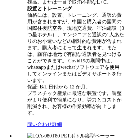
残高。または一目で取消不能なL / C。
設置とトレーニング
価格には、設置、トレーニング、通訳の費
用が含まれますが、中国と購入者の国間の
国際往復航空券、現地交通費、宿泊施設（3
つ星ホテル）、エンジニアと通訳の1人あた
りのお小遣いなどの相対的な費用が含まれ
ます。購入者によって生まれます。また
は、顧客は地元で有能な通訳者を見つける
ことができます。 Covid19の期間中は、
whatsappまたはwechatソフトウェアを使用
してオンラインまたはビデオサポートを行
います。
保証: B/L 日付から 12 か月。
プラスチック産業に最適な装置です。調整
がより便利で簡単になり、労力とコストが
削減され、お客様の作業効率が向上しま
す。
問い合わせ
詳細