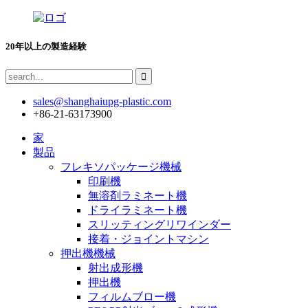
20年以上の製造経験
sales@shanghaiupg-plastic.com
+86-21-63173900
家
製品
フレキソパッケージ機械
印刷機
無溶剤ラミネート機
ドライラミネート機
スリッティングリワインダー
接着・ジョイントマシン
押出機機械
射出成形機
押出機
フィルムブロー機