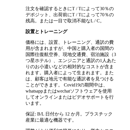
注文を確認するときにT / Tによって30％の
デポジット、出荷前にT / Tによって70％の
残高。または一目で取消不能なL / C。
設置とトレーニング
価格には、設置、トレーニング、通訳の費
用が含まれますが、中国と購入者の国間の
国際往復航空券、現地交通費、宿泊施設（3
つ星ホテル）、エンジニアと通訳の1人あた
りのお小遣いなどの相対的なコストが含ま
れます。購入者によって生まれます。また
は、顧客は地元で有能な通訳者を見つける
ことができます。 Covid19の期間中は、
whatsappまたはwechatソフトウェアを使用
してオンラインまたはビデオサポートを行
います。
保証: B/L 日付から 12 か月。プラスチック
産業に最適な機器です。