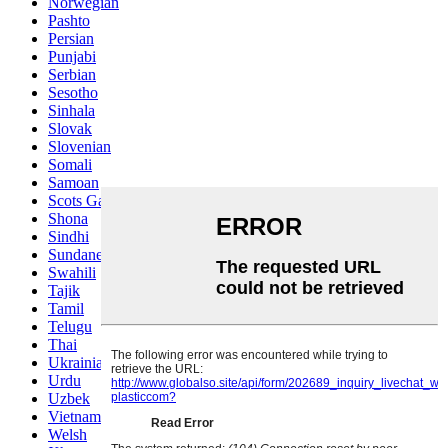
Norwegian
Pashto
Persian
Punjabi
Serbian
Sesotho
Sinhala
Slovak
Slovenian
Somali
Samoan
Scots Gaelic
Shona
Sindhi
Sundanese
Swahili
Tajik
Tamil
Telugu
Thai
Ukrainian
Urdu
Uzbek
Vietnamese
Welsh