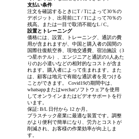
支払い条件
注文を確認するときにT / Tによって30％の
デポジット、出荷前にT / Tによって70％の
残高。または一目で取消不能なL / C。
設置とトレーニング
価格には、設置、トレーニング、通訳の費
用が含まれますが、中国と購入者の国間の
国際往復航空券、現地交通費、宿泊施設（3
つ星ホテル）、エンジニアと通訳の1人あた
りのお小遣いなどの相対的なコストが含ま
れます。購入者によって生まれます。また
は、顧客は地元で有能な通訳者を見つける
ことができます。 Covid19の期間中は、
whatsappまたはwechatソフトウェアを使用
してオンラインまたはビデオサポートを行
います。
保証: B/L 日付から 12 か月。
プラスチック産業に最適な装置です。調整
がより便利で簡単になり、労力とコストが
削減され、お客様の作業効率が向上しま
す。