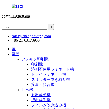
20年以上の製造経験
sales@shanghai-upg.com
+86-21-63173900
家
製品
フレキソ印刷機
印刷機
溶剤不使用ラミネート機
ドライラミネート機
スリッター巻き取り機
接着・接合機
押出機
射出成形機
押出成形機
フィルム吹き込み機