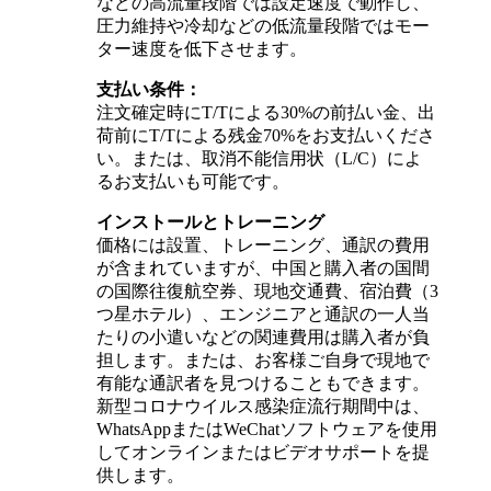
などの高流量段階では設定速度で動作し、
圧力維持や冷却などの低流量段階ではモー
ター速度を低下させます。
支払い条件：
注文確定時にT/Tによる30%の前払い金、出
荷前にT/Tによる残金70%をお支払いくださ
い。または、取消不能信用状（L/C）によ
るお支払いも可能です。
インストールとトレーニング
価格には設置、トレーニング、通訳の費用
が含まれていますが、中国と購入者の国間
の国際往復航空券、現地交通費、宿泊費（3
つ星ホテル）、エンジニアと通訳の一人当
たりの小遣いなどの関連費用は購入者が負
担します。または、お客様ご自身で現地で
有能な通訳者を見つけることもできます。
新型コロナウイルス感染症流行期間中は、
WhatsAppまたはWeChatソフトウェアを使用
してオンラインまたはビデオサポートを提
供します。