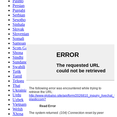
Pashto
Persian
Punjabi
Serbian
Sesotho
Sinhala
Slovak
Slovenian
Somali
Samoan
Scots Gaelic
Shona
Sindhi
Sundanese
Swahili
Tajik
Tamil
Telugu
Thai
Ukrainian
Urdu
Uzbek
Vietnamese
Welsh
Xhosa