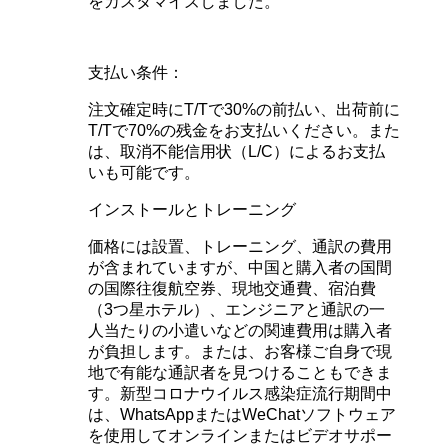
をカスタマイズしました。
支払い条件：
注文確定時にT/Tで30%の前払い、出荷前に
T/Tで70%の残金をお支払いください。また
は、取消不能信用状（L/C）によるお支払
いも可能です。
インストールとトレーニング
価格には設置、トレーニング、通訳の費用
が含まれていますが、中国と購入者の国間
の国際往復航空券、現地交通費、宿泊費
（3つ星ホテル）、エンジニアと通訳の一
人当たりの小遣いなどの関連費用は購入者
が負担します。または、お客様ご自身で現
地で有能な通訳者を見つけることもできま
す。新型コロナウイルス感染症流行期間中
は、WhatsAppまたはWeChatソフトウェア
を使用してオンラインまたはビデオサポー