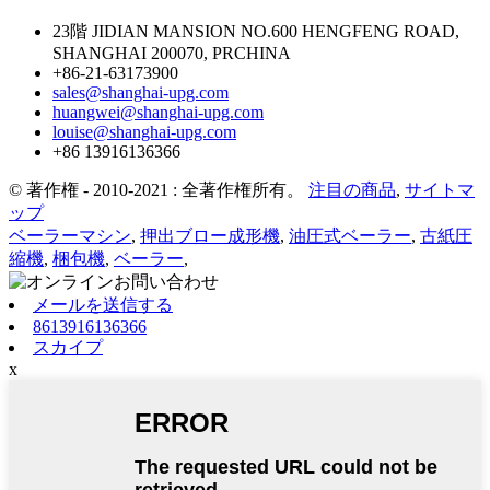
23階 JIDIAN MANSION NO.600 HENGFENG ROAD,
SHANGHAI 200070, PRCHINA
+86-21-63173900
sales@shanghai-upg.com
huangwei@shanghai-upg.com
louise@shanghai-upg.com
+86 13916136366
© 著作権 - 2010-2021 : 全著作権所有。
注目の商品
,
サイトマ
ップ
ベーラーマシン
,
押出ブロー成形機
,
油圧式ベーラー
,
古紙圧
縮機
,
梱包機
,
ベーラー
,
メールを送信する
8613916136366
スカイプ
x