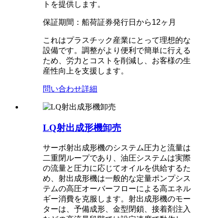
トを提供します。
保証期間：船荷証券発行日から12ヶ月
これはプラスチック産業にとって理想的な
設備です。調整がより便利で簡単に行える
ため、労力とコストを削減し、お客様の生
産性向上を支援します。
問い合わせ
詳細
LQ射出成形機卸売
サーボ射出成形機のシステム圧力と流量は
二重閉ループであり、油圧システムは実際
の流量と圧力に応じてオイルを供給するた
め、射出成形機は一般的な定量ポンプシス
テムの高圧オーバーフローによる高エネル
ギー消費を克服します。射出成形機のモー
ターは、予備成形、金型閉鎖、接着剤注入