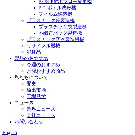
PE&PP射出ブロー成形機
PETボトル成形機
フィルム鋳造機
プラスチック袋製造機
プラスチック袋製造機
不織布バッグ製造機
プラスチック容器製造機械
リサイクル機械
消耗品
製品のおすすめ
今週のおすすめ
月間おすすめ商品
私たちについて
歴史
輸出市場
工場見学
ニュース
業界ニュース
会社ニュース
お問い合わせ
English