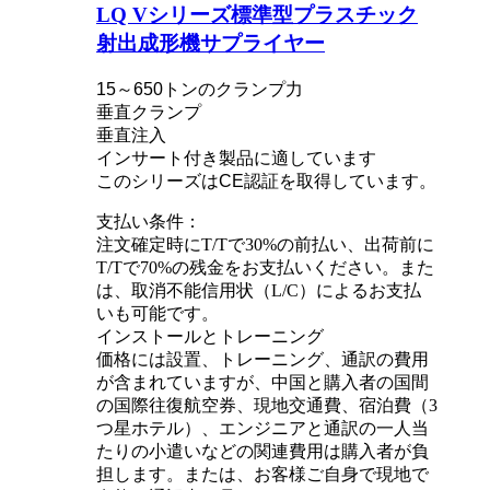
LQ Vシリーズ標準型プラスチック
射出成形機サプライヤー
15～650トンのクランプ力
垂直クランプ
垂直注入
インサート付き製品に適しています
このシリーズはCE認証を取得しています。
支払い条件：
注文確定時にT/Tで30%の前払い、出荷前に
T/Tで70%の残金をお支払いください。また
は、取消不能信用状（L/C）によるお支払
いも可能です。
インストールとトレーニング
価格には設置、トレーニング、通訳の費用
が含まれていますが、中国と購入者の国間
の国際往復航空券、現地交通費、宿泊費（3
つ星ホテル）、エンジニアと通訳の一人当
たりの小遣いなどの関連費用は購入者が負
担します。または、お客様ご自身で現地で