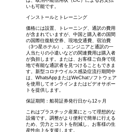
は、取消不能信用状（L/C）によるお支払
いも可能です。
インストールとトレーニング
価格には設置、トレーニング、通訳の費用
が含まれていますが、中国と購入者の国間
の国際往復航空券、現地交通費、宿泊費
（3つ星ホテル）、エンジニアと通訳の一
人当たりの小遣いなどの関連費用は購入者
が負担します。または、お客様ご自身で現
地で有能な通訳者を見つけることもできま
す。新型コロナウイルス感染症流行期間中
は、WhatsAppまたはWeChatソフトウェア
を使用してオンラインまたはビデオサポー
トを提供します。
保証期間：船荷証券発行日から12ヶ月
これはプラスチック産業にとって理想的な
設備です。調整がより便利で簡単に行える
ため、労力とコストを削減し、お客様の生
産性向上を支援します。