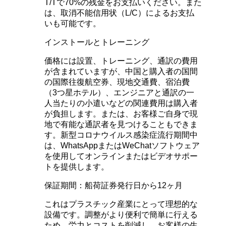
T/Tで70%の残金をお支払いください。また
は、取消不能信用状（L/C）によるお支払
いも可能です。
インストールとトレーニング
価格には設置、トレーニング、通訳の費用
が含まれていますが、中国と購入者の国間
の国際往復航空券、現地交通費、宿泊費
（3つ星ホテル）、エンジニアと通訳の一
人当たりの小遣いなどの関連費用は購入者
が負担します。または、お客様ご自身で現
地で有能な通訳者を見つけることもできま
す。新型コロナウイルス感染症流行期間中
は、WhatsAppまたはWeChatソフトウェア
を使用してオンラインまたはビデオサポー
トを提供します。
保証期間：船荷証券発行日から12ヶ月
これはプラスチック産業にとって理想的な
設備です。調整がより便利で簡単に行える
ため、労力とコストを削減し、お客様の生