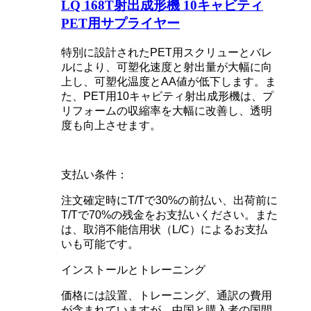
LQ 168T射出成形機 10キャビティ
PET用サプライヤー
特別に設計されたPET用スクリューとバレ
ルにより、可塑化速度と射出量が大幅に向
上し、可塑化温度とAA値が低下します。ま
た、PET用10キャビティ射出成形機は、プ
リフォームの収縮率を大幅に改善し、透明
度も向上させます。
支払い条件：
注文確定時にT/Tで30%の前払い、出荷前に
T/Tで70%の残金をお支払いください。また
は、取消不能信用状（L/C）によるお支払
いも可能です。
インストールとトレーニング
価格には設置、トレーニング、通訳の費用
が含まれていますが、中国と購入者の国間